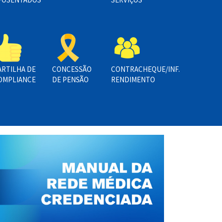
ARTILHA DE
CONCESSÃO
CONTRACHEQUE/INF.
OMPLIANCE
DE PENSÃO
RENDIMENTO
rograma Viver Mais promove palestra 
audável para aposentados da Prefeitura