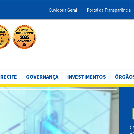
Ouvidoria Geral
Portal da Transparência
Menu
Barra
Topo
scar
PCR
 RECIFE
GOVERNANÇA
INVESTIMENTOS
ÓRGÃOS
C
A