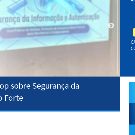
C
C
op sobre Segurança da
P
o Forte
s