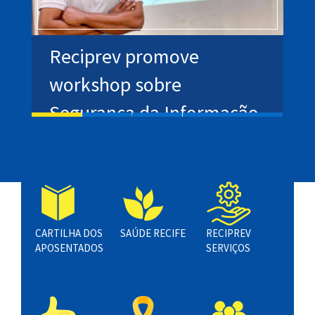
Reciprev promove
P
workshop sobre
p
o
Segurança da Informação
a
e Autenticação Forte
p
P
CARTILHA DOS
SAÚDE RECIFE
RECIPREV
APOSENTADOS
SERVIÇOS