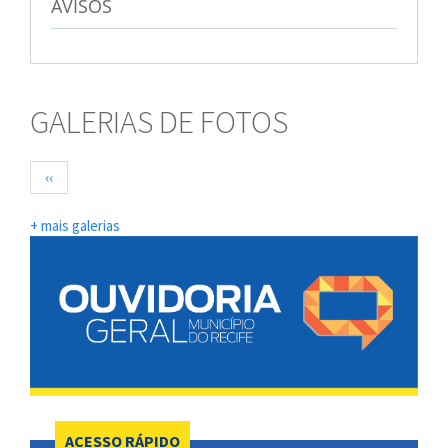
AVISOS
GALERIAS DE FOTOS
Paginação
Página
‹‹
anterior
+ mais galerias
ACESSO RÁPIDO