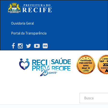
Pular
para
o
conteúdo
principal
Ouvidoria Geral
Menu
Portal da Transparência
Barra
Topo
PCR
Buscar