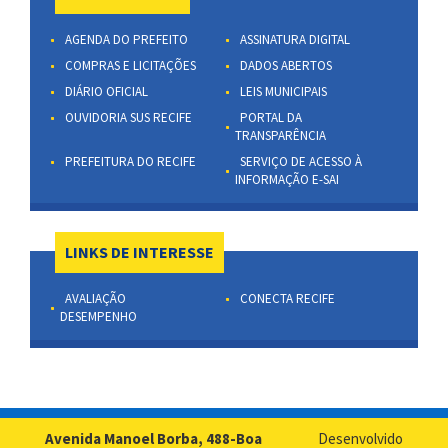
AGENDA DO PREFEITO
ASSINATURA DIGITAL
COMPRAS E LICITAÇÕES
DADOS ABERTOS
DIÁRIO OFICIAL
LEIS MUNICIPAIS
OUVIDORIA SUS RECIFE
PORTAL DA
TRANSPARÊNCIA
PREFEITURA DO RECIFE
SERVIÇO DE ACESSO À
INFORMAÇÃO E-SAI
LINKS DE INTERESSE
AVALIAÇÃO
CONECTA RECIFE
DESEMPENHO
Avenida Manoel Borba, 488-Boa
Desenvolvido