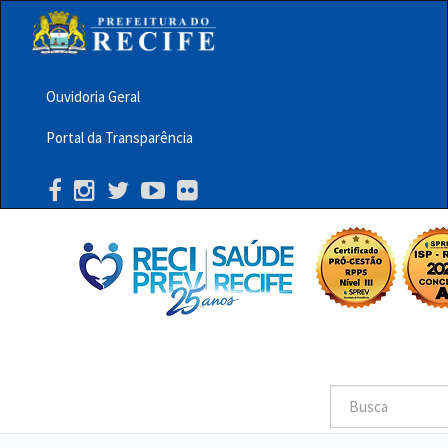
Pular
para
o
conteúdo
principal
Ouvidoria Geral
Menu
Portal da Transparência
Barra
Topo
PCR
Buscar