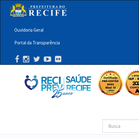
Pular
para
o
conteúdo
principal
Ouvidoria Geral
Menu
Portal da Transparência
Barra
Topo
PCR
Buscar