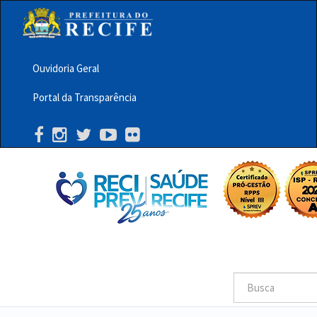
Pular
para
o
conteúdo
principal
Ouvidoria Geral
Menu
Portal da Transparência
Barra
Topo
PCR
Buscar