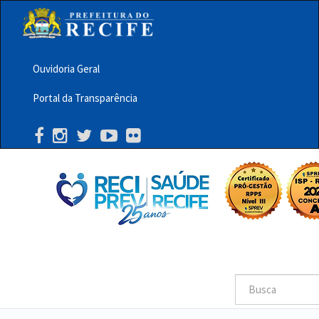
Pular
para
o
conteúdo
principal
Ouvidoria Geral
Menu
Portal da Transparência
Barra
Topo
PCR
Buscar