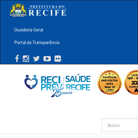
Pular
para
o
conteúdo
principal
Ouvidoria Geral
Menu
Portal da Transparência
Barra
Topo
PCR
Buscar