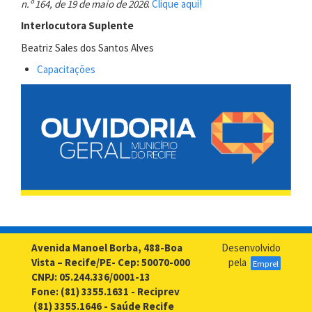
n.º 164, de 19 de maio de 2026
:
Clique aqui!
Interlocutora Suplente
Beatriz Sales dos Santos Alves
Capacitações
Avenida Manoel Borba, 488-Boa
Desenvolvido
Vista – Recife/PE- Cep: 50070-000
pela
Emprel
CNPJ: 05.244.336/0001-13
Fone: (81) 3355.1631 - Reciprev
(81) 3355.1646 - Saúde Recife