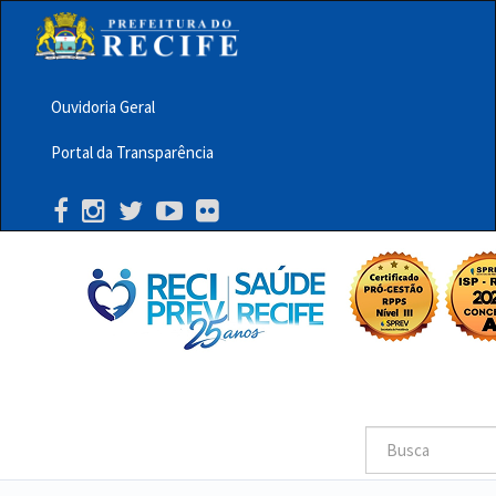
Pular
para
o
conteúdo
principal
Ouvidoria Geral
Menu
Portal da Transparência
Barra
Topo
PCR
Buscar