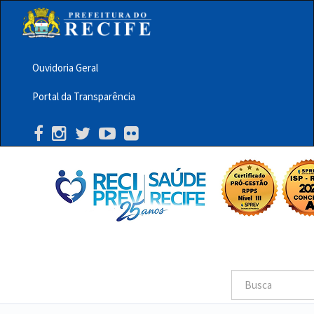
Pular
para
o
conteúdo
principal
Ouvidoria Geral
Menu
Portal da Transparência
Barra
Topo
PCR
Buscar