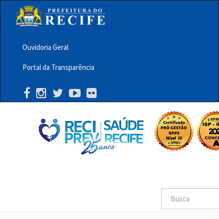
Pular
para
o
conteúdo
principal
Ouvidoria Geral
Menu
Portal da Transparência
Barra
Topo
PCR
Buscar