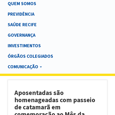
Main
QUEM SOMOS
navigation
PREVIDÊNCIA
SAÚDE RECIFE
GOVERNANÇA
INVESTIMENTOS
ÓRGÃOS COLEGIADOS
COMUNICAÇÃO
Aposentadas são
homenageadas com passeio
de catamarã em
comemoração ao Mês da