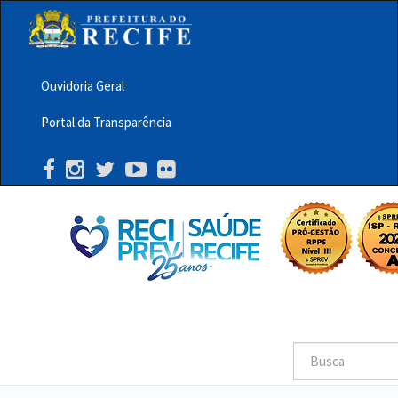
Pular
para
o
conteúdo
principal
Ouvidoria Geral
Menu
Portal da Transparência
Barra
Topo
PCR
Buscar