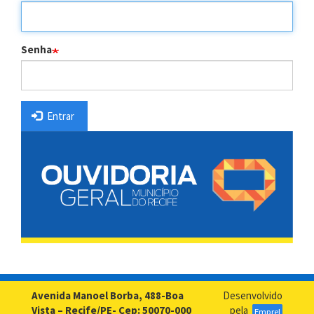
Senha
Entrar
Avenida Manoel Borba, 488-Boa
Desenvolvido
Vista – Recife/PE- Cep: 50070-000
pela
Emprel