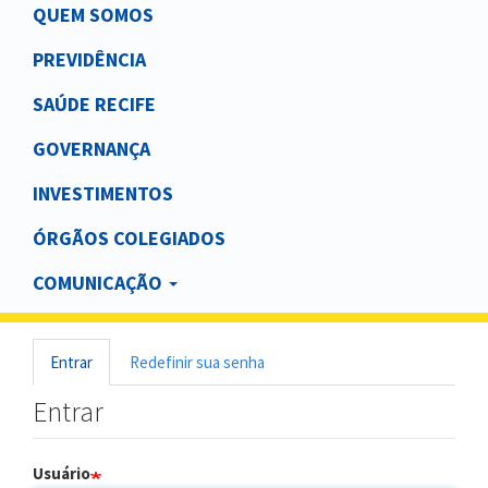
Main
QUEM SOMOS
navigation
PREVIDÊNCIA
SAÚDE RECIFE
GOVERNANÇA
INVESTIMENTOS
ÓRGÃOS COLEGIADOS
COMUNICAÇÃO
Entrar
(aba
Redefinir sua senha
Abas
ativa)
Entrar
primárias
Usuário