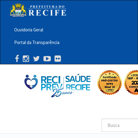
Pular
para
o
conteúdo
principal
Ouvidoria Geral
Menu
Portal da Transparência
Barra
Topo
PCR
Buscar