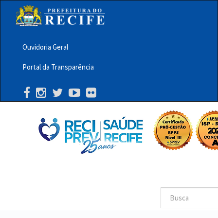
Pular
para
o
conteúdo
principal
Ouvidoria Geral
Menu
Portal da Transparência
Barra
Topo
PCR
Buscar