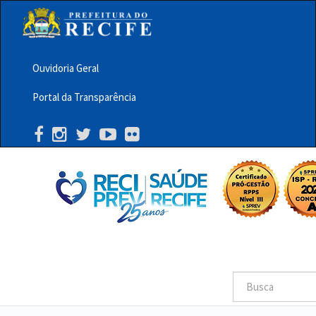
Pular
para
o
conteúdo
principal
Ouvidoria Geral
Menu
Portal da Transparência
Barra
Topo
PCR
Buscar