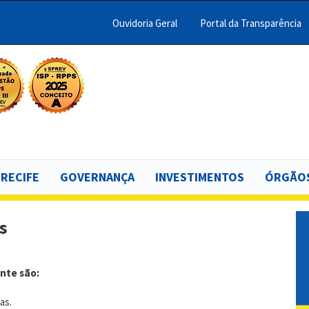
Ouvidoria Geral
Portal da Transparência
Menu
Barra
Topo
scar
PCR
 RECIFE
GOVERNANÇA
INVESTIMENTOS
ÓRGÃOS
s
ente são:
as.