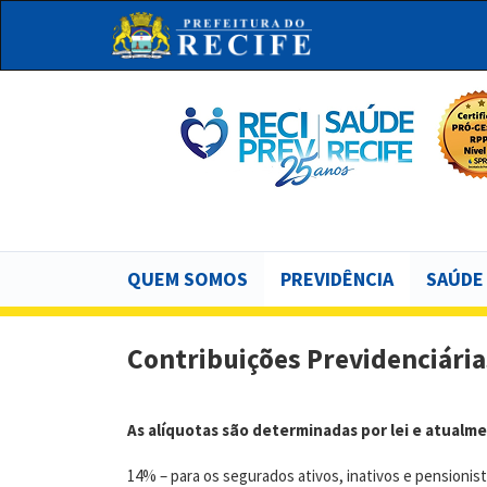
Pular
para
o
conteúdo
principal
Bu
Main
QUEM SOMOS
PREVIDÊNCIA
SAÚDE
navigation
Contribuições Previdenciária
As alíquotas são determinadas por lei e atualm
14% – para os segurados ativos, inativos e pensionist