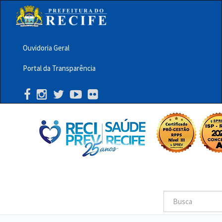
Pular
para
o
conteúdo
principal
Ouvidoria Geral
Menu
Portal da Transparência
Barra
Topo
PCR
Buscar