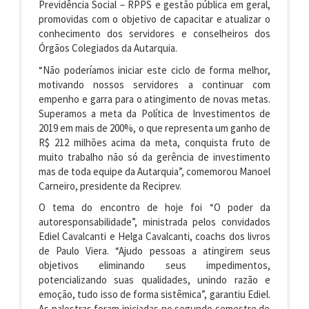
Previdência Social – RPPS e gestão pública em geral,
promovidas com o objetivo de capacitar e atualizar o
conhecimento dos servidores e conselheiros dos
Órgãos Colegiados da
Autarquia.
“
Não poderíamos iniciar este ciclo de forma melhor,
motivando nossos servidores a continuar com
empenho e garra
para o atingimento de novas metas.
Superamos a meta da Política de Investimentos de
2019 e
m
mais de 200%,
o que representa
um ganho de
R$
212
milhões acima da meta,
conquista fruto de
muito trabalho não só da gerência de investimento
mas de toda equipe da Autarquia”, comemorou Manoel
Carneiro, presidente da Reciprev.
O tema do
encontro de hoje
foi “O poder da
autoresponsabilidade”, ministrada pelos convidados
Ediel Cavalcanti e Helga Cavalcanti, coachs
dos livros
de Paulo Viera
. “
Ajudo pessoas a atingirem seus
objetivos eliminando seus impedimentos,
potencializando suas qualidades, unindo razão e
emoção, tudo isso de forma sistêmica”,
garantiu Ediel.
As palestras
foram
iniciada
s
no segundo semestre de