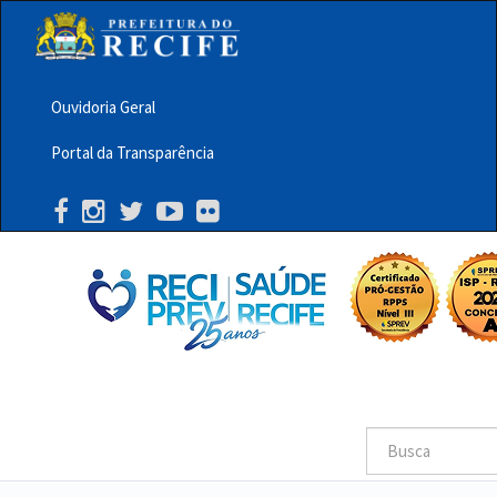
Pular
para
o
conteúdo
principal
Ouvidoria Geral
Menu
Portal da Transparência
Barra
Topo
PCR
Buscar