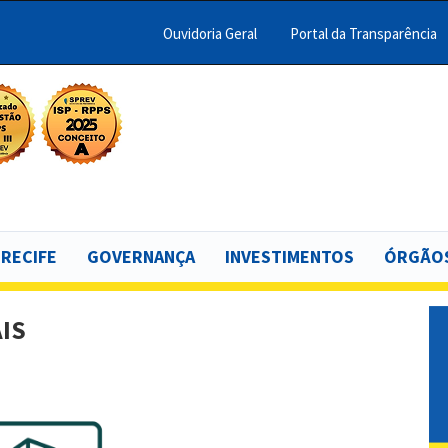
Ouvidoria Geral
Portal da Transparência
Menu
Barra
Topo
scar
PCR
 RECIFE
GOVERNANÇA
INVESTIMENTOS
ÓRGÃOS
IS