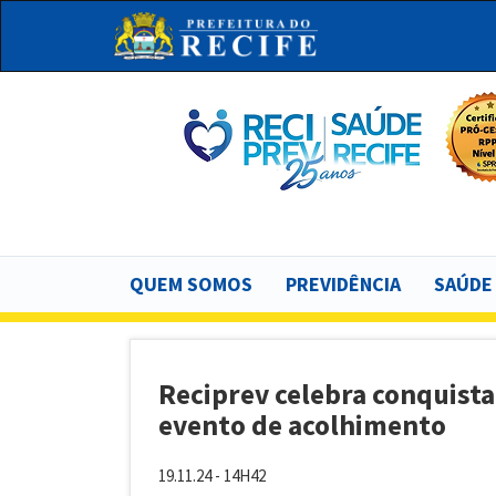
Pular
para
o
conteúdo
principal
Bu
Main
QUEM SOMOS
PREVIDÊNCIA
SAÚDE
navigation
Reciprev celebra conquist
evento de acolhimento
19.11.24 - 14H42