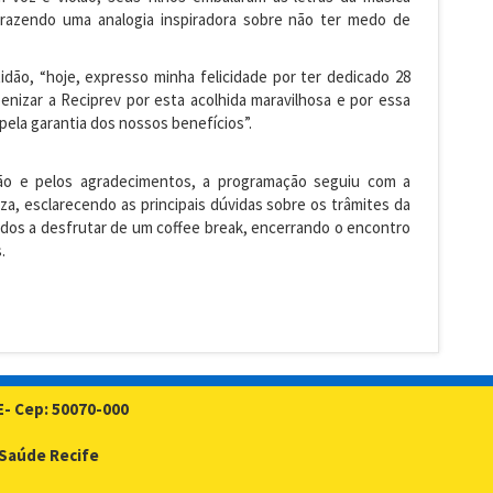
razendo uma analogia inspiradora sobre não ter medo de
idão, “hoje, expresso minha felicidade por ter dedicado 28
enizar a Reciprev por esta acolhida maravilhosa e por essa
ela garantia dos nossos benefícios”.
o e pelos agradecimentos, a programação seguiu com a
za, esclarecendo as principais dúvidas sobre os trâmites da
dos a desfrutar de um coffee break, encerrando o encontro
.
E- Cep: 50070-000
- Saúde Recife