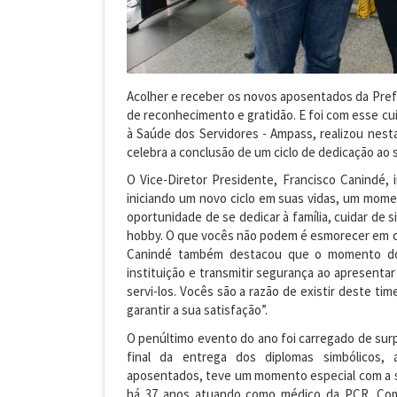
Acolher e receber os novos aposentados da Pref
de reconhecimento e gratidão. E foi com esse cui
à Saúde dos Servidores - Ampass, realizou nes
celebra a conclusão de um ciclo de dedicação ao s
O Vice-Diretor Presidente, Francisco Canindé, 
iniciando um novo ciclo em suas vidas, um momen
oportunidade de se dedicar à família, cuidar de 
hobby. O que vocês não podem é esmorecer em c
Canindé também destacou que o momento do a
instituição e transmitir segurança ao apresenta
servi-los. Vocês são a razão de existir deste t
garantir a sua satisfação”.
O penúltimo evento do ano foi carregado de surp
final da entrega dos diplomas simbólicos,
aposentados, teve um momento especial com a su
há 37 anos atuando como médico da PCR. Com v