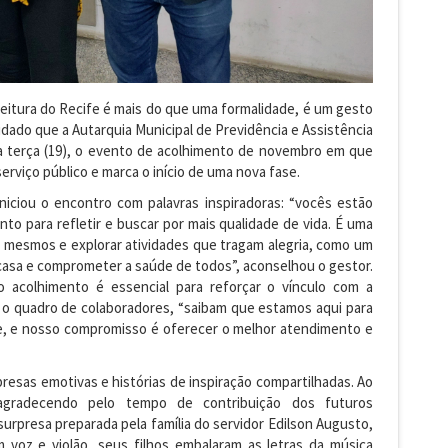
eitura do Recife é mais do que uma formalidade, é um gesto
dado que a Autarquia Municipal de Previdência e Assistência
ta terça (19), o evento de acolhimento de novembro em que
erviço público e marca o início de uma nova fase.
iniciou o encontro com palavras inspiradoras: “vocês estão
to para refletir e buscar por mais qualidade de vida. É uma
si mesmos e explorar atividades que tragam alegria, como um
asa e comprometer a saúde de todos”, aconselhou o gestor.
colhimento é essencial para reforçar o vínculo com a
r o quadro de colaboradores, “saibam que estamos aqui para
ime, e nosso compromisso é oferecer o melhor atendimento e
resas emotivas e histórias de inspiração compartilhadas. Ao
 agradecendo pelo tempo de contribuição dos futuros
rpresa preparada pela família do servidor Edilson Augusto,
oz e violão, seus filhos embalaram as letras da música