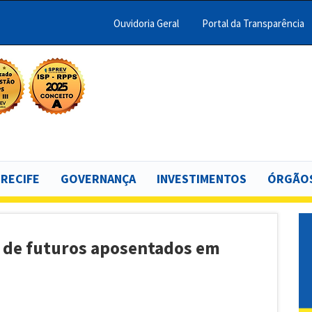
Ouvidoria Geral
Portal da Transparência
Menu
Barra
Topo
scar
PCR
 RECIFE
GOVERNANÇA
INVESTIMENTOS
ÓRGÃOS
a de futuros aposentados em