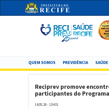
Pular
para
o
conteúdo
principal
Bu
Main
QUEM SOMOS
PREVIDÊNCIA
SAÚDE
navigation
Reciprev promove encontro
participantes do Programa
14.05.26 - 13H31