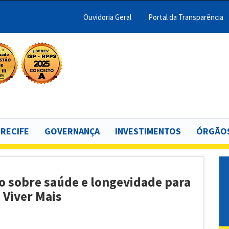
Ouvidoria Geral
Portal da Transparência
Menu
Barra
Topo
scar
PCR
 RECIFE
GOVERNANÇA
INVESTIMENTOS
ÓRGÃOS
 sobre saúde e longevidade para
 Viver Mais