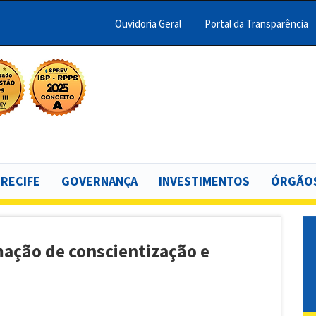
Ouvidoria Geral
Portal da Transparência
Menu
Barra
Topo
scar
PCR
 RECIFE
GOVERNANÇA
INVESTIMENTOS
ÓRGÃOS
ação de conscientização e