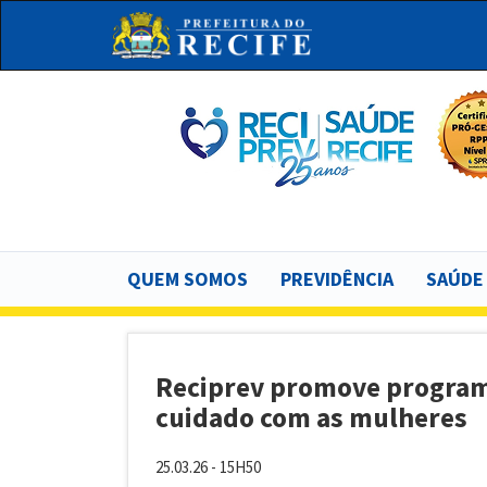
Pular
para
o
conteúdo
principal
Bu
Main
QUEM SOMOS
PREVIDÊNCIA
SAÚDE
navigation
Reciprev promove program
cuidado com as mulheres
25.03.26 - 15H50