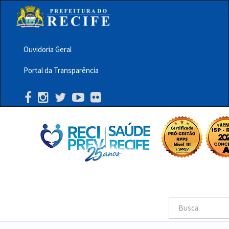
Pular
para
o
conteúdo
principal
Ouvidoria Geral
Menu
Portal da Transparência
Barra
Topo
PCR
Buscar