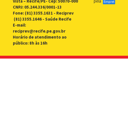
Vista – Recife/PE- Cep: 50070-000
pela
Emprel
CNPJ: 05.244.336/0001-13
Fone: (81) 3355.1631 - Reciprev
(81) 3355.1646 - Saúde Recife
E-mail:
reciprev@recife.pe.gov.br
Horário de atendimento ao
público: 8h às 16h