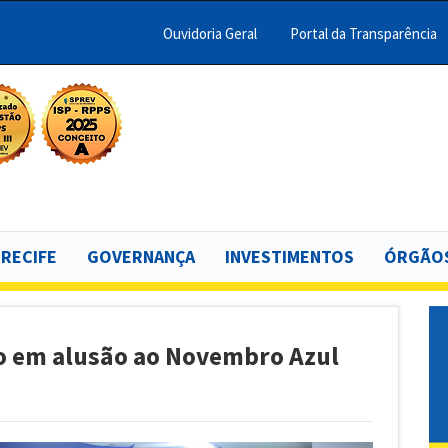
Ouvidoria Geral
Portal da Transparência
Menu
Barra
Topo
scar
PCR
 RECIFE
GOVERNANÇA
INVESTIMENTOS
ÓRGÃOS
o em alusão ao Novembro Azul