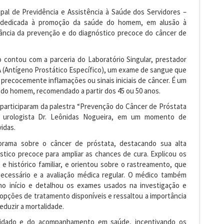
cipal de Previdência e Assistência à Saúde dos Servidores –
 dedicada à promoção da saúde do homem, em alusão à
ância da prevenção e do diagnóstico precoce do câncer de
 contou com a parceria do Laboratório Singular, prestador
A (Antígeno Prostático Específico), um exame de sangue que
ar precocemente inflamações ou sinais iniciais de câncer. É um
 do homem, recomendado a partir dos 45 ou 50 anos.
 participaram da palestra “Prevenção do Câncer de Próstata
 urologista Dr. Leônidas Nogueira, em um momento de
idas.
rama sobre o câncer de próstata, destacando sua alta
stico precoce para ampliar as chances de cura. Explicou os
 e histórico familiar, e orientou sobre o rastreamento, que
necessário e a avaliação médica regular. O médico também
o início e detalhou os exames usados na investigação e
 opções de tratamento disponíveis e ressaltou a importância
eduzir a mortalidade.
uidado e do acompanhamento em saúde, incentivando os