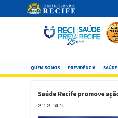
Pular
para
o
conteúdo
principal
Bu
Main
QUEM SOMOS
PREVIDÊNCIA
SAÚDE
navigation
Saúde Recife promove açã
26.11.25 - 10H04