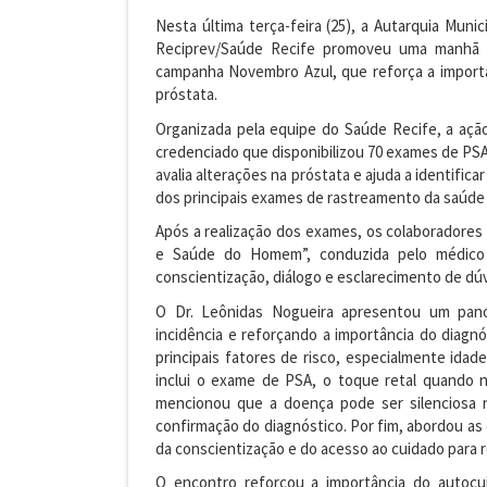
Nesta última terça-feira (25), a Autarquia Muni
Reciprev/Saúde Recife promoveu uma manhã
campanha Novembro Azul, que reforça a import
próstata.
Organizada pela equipe do Saúde Recife, a ação
credenciado que disponibilizou 70 exames de PS
avalia alterações na próstata e ajuda a identific
dos principais exames de rastreamento da saúde
Após a realização dos exames, os colaboradores
e Saúde do Homem”, conduzida pelo médico
conscientização, diálogo e esclarecimento de dúv
O Dr. Leônidas Nogueira apresentou um pano
incidência e reforçando a importância do diagnó
principais fatores de risco, especialmente idade
inclui o exame de PSA, o toque retal quando 
mencionou que a doença pode ser silenciosa n
confirmação do diagnóstico. Por fim, abordou as
da conscientização e do acesso ao cuidado para r
O encontro reforçou a importância do autoc