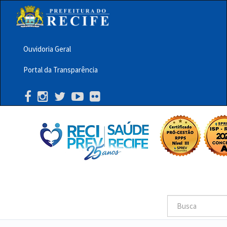
Pular
para
o
conteúdo
principal
Ouvidoria Geral
Menu
Portal da Transparência
Barra
Topo
PCR
Buscar