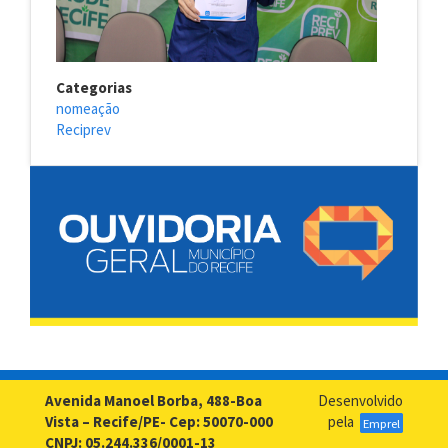
Categorias
nomeação
Reciprev
Avenida Manoel Borba, 488-Boa
Desenvolvido
Vista – Recife/PE- Cep: 50070-000
pela
Emprel
CNPJ: 05.244.336/0001-13