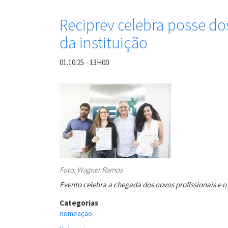
Reciprev
celebra
Reciprev celebra posse dos
semana
da instituição
do
servidor
com
01.10.25 - 13H00
ações
de
saúde
e
nomeação
de
novo
servidor
efetivo
Foto: Wagner Ramos
Evento celebra a chegada dos novos profissionais e o
Categorias
nomeação