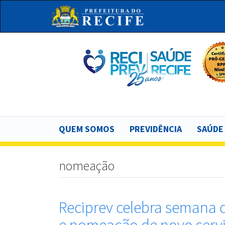
Pular
para
o
conteúdo
principal
Bu
Main
QUEM SOMOS
PREVIDÊNCIA
SAÚDE
navigation
nomeação
Reciprev celebra semana 