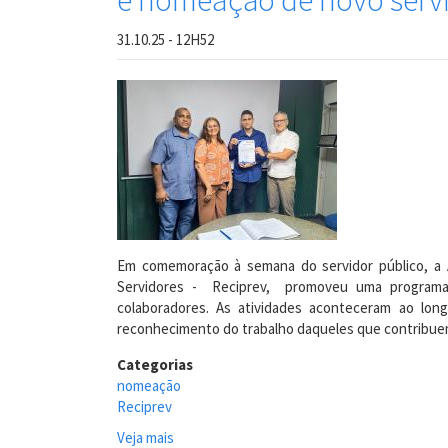
e nomeação de novo servi
31.10.25 - 12H52
Em comemoração à semana do servidor público, a A
Servidores - Reciprev, promoveu uma programaç
colaboradores. As atividades aconteceram ao lo
reconhecimento do trabalho daqueles que contribuem 
Categorias
nomeação
Reciprev
Veja mais
sobre