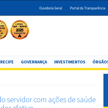
Ouvidoria Geral
Portal da Transparência
Menu
Barra
Topo
scar
PCR
 RECIFE
GOVERNANÇA
INVESTIMENTOS
ÓRGÃOS
do servidor com ações de saúde