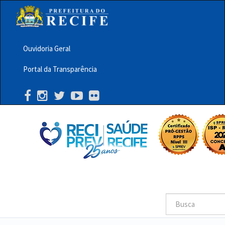
Pular
para
o
conteúdo
principal
Ouvidoria Geral
Menu
Portal da Transparência
Barra
Topo
PCR
Buscar