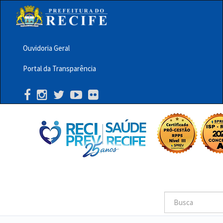
Pular
para
o
conteúdo
principal
Ouvidoria Geral
Menu
Portal da Transparência
Barra
Topo
PCR
Buscar