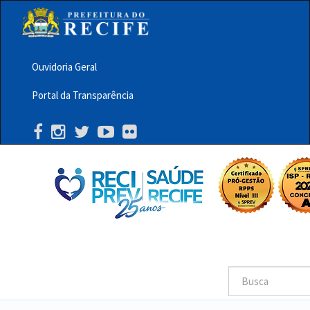
Pular
para
o
conteúdo
principal
Ouvidoria Geral
Menu
Portal da Transparência
Barra
Topo
PCR
Buscar