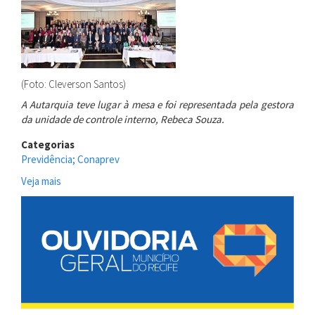
(Foto: Cleverson Santos)
A Autarquia teve lugar à mesa e foi representada pela gestora
da unidade de controle interno, Rebeca Souza.
Categorias
Previdência; Conaprev
Veja mais
sobre
Reciprev
participa
da
73ª
Reunião
do
Conaprev