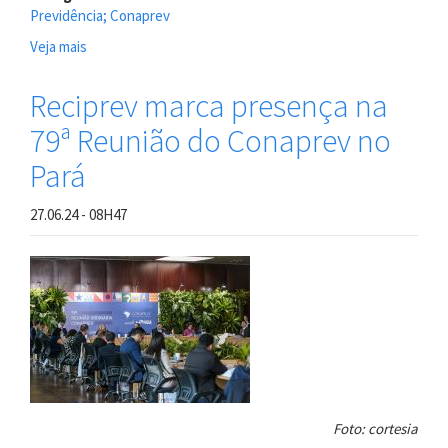
Previdência; Conaprev
Veja mais
sobre
Reciprev
representa
Reciprev marca presença na
o
79ª Reunião do Conaprev no
Recife
na
Pará
84ª
Reunião
27.06.24 - 08H47
Ordinária
do
Conaprev,
em
Goiânia
Foto: cortesia