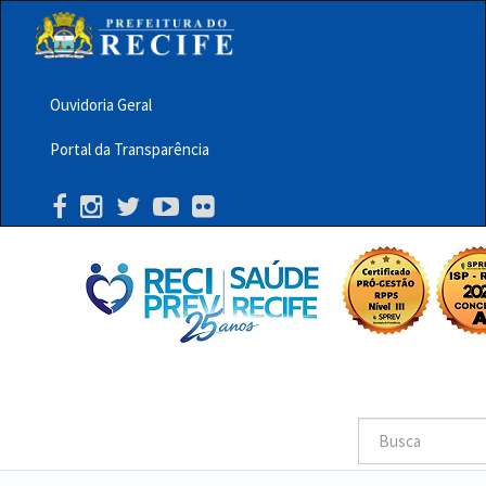
Pular
para
o
conteúdo
principal
Ouvidoria Geral
Menu
Portal da Transparência
Barra
Topo
PCR
Buscar