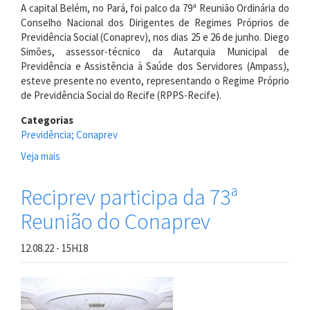
A capital Belém, no Pará, foi palco da 79ª Reunião Ordinária do
Conselho Nacional dos Dirigentes de Regimes Próprios de
Previdência Social (Conaprev), nos dias 25 e 26 de junho. Diego
Simões, assessor-técnico da Autarquia Municipal de
Previdência e Assistência à Saúde dos Servidores (Ampass),
esteve presente no evento, representando o Regime Próprio
de Previdência Social do Recife (RPPS-Recife).
Categorias
Previdência; Conaprev
Veja mais
sobre
Reciprev
marca
Reciprev participa da 73ª
presença
Reunião do Conaprev
na
79ª
Reunião
12.08.22 - 15H18
do
Conaprev
no
Pará