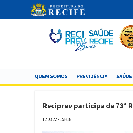
Pular
para
o
conteúdo
principal
Bu
Main
QUEM SOMOS
PREVIDÊNCIA
SAÚDE
navigation
Reciprev participa da 73ª
12.08.22 - 15H18