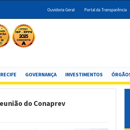
Ouvidoria Geral
Portal da Transparência
Menu
Barra
Topo
scar
PCR
 RECIFE
GOVERNANÇA
INVESTIMENTOS
ÓRGÃOS
 Reunião do Conaprev