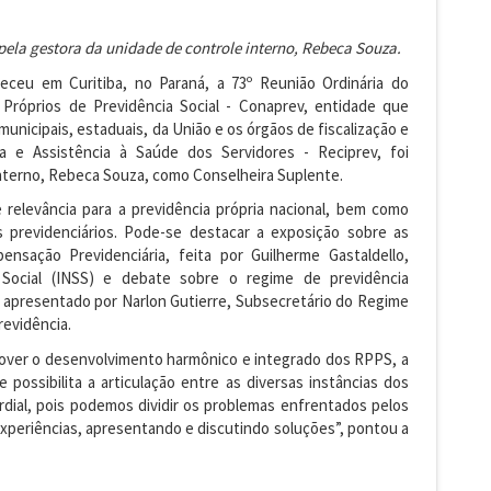
 pela gestora da unidade de controle interno, Rebeca Souza.
teceu em Curitiba, no Paraná, a 73º Reunião Ordinária do
Próprios de Previdência Social - Conaprev, entidade que
municipais, estaduais, da União e os órgãos de fiscalização e
ia e Assistência à Saúde dos Servidores - Reciprev, foi
interno, Rebeca Souza, como Conselheira Suplente.
relevância para a previdência própria nacional, bem como
s previdenciários. Pode-se destacar a exposição sobre as
nsação Previdenciária, feita por Guilherme Gastaldello,
 Social (INSS) e debate sobre o regime de previdência
 apresentado por Narlon Gutierre, Subsecretário do Regime
revidência.
mover o desenvolvimento harmônico e integrado dos RPPS, a
possibilita a articulação entre as diversas instâncias dos
rdial, pois podemos dividir os problemas enfrentados pelos
xperiências, apresentando e discutindo soluções”, pontou a