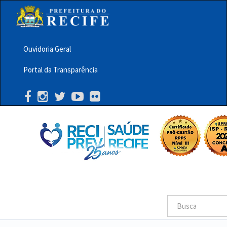
Pular
para
o
conteúdo
principal
Ouvidoria Geral
Menu
Portal da Transparência
Barra
Topo
PCR
Buscar