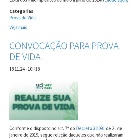
Categorias
Prova de Vida
Veja mais
sobre
Aviso
de
CONVOCAÇÃO PARA PROVA
Bloqueio!
DE VIDA
18.11.24 - 10H18
Conforme o disposto no art. 7° do
Decreto 32.091
de 21 de
janeiro de 2019, segue relação daqueles que não realizaram