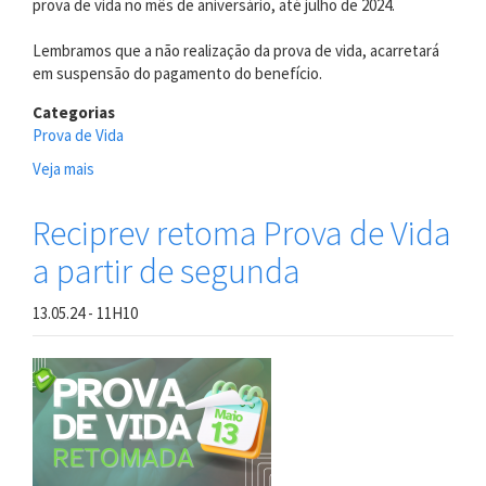
prova de vida no mês de aniversário, até julho de 2024.
Lembramos que a não realização da prova de vida, acarretará
em suspensão do pagamento do benefício.
Categorias
Prova de Vida
Veja mais
sobre
CONVOCAÇÃO
PARA
Reciprev retoma Prova de Vida
PROVA
a partir de segunda
DE
VIDA
13.05.24 - 11H10