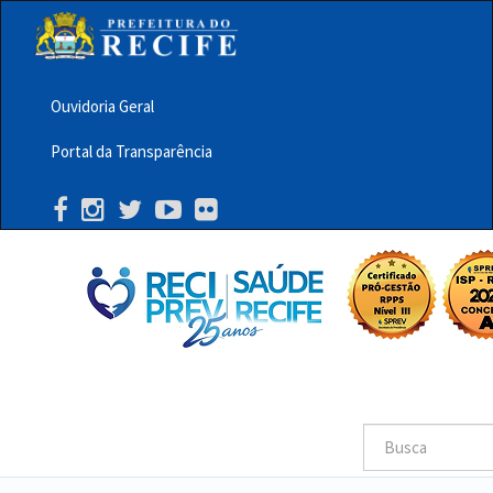
Pular
para
o
conteúdo
principal
Ouvidoria Geral
Menu
Portal da Transparência
Barra
Topo
PCR
Buscar