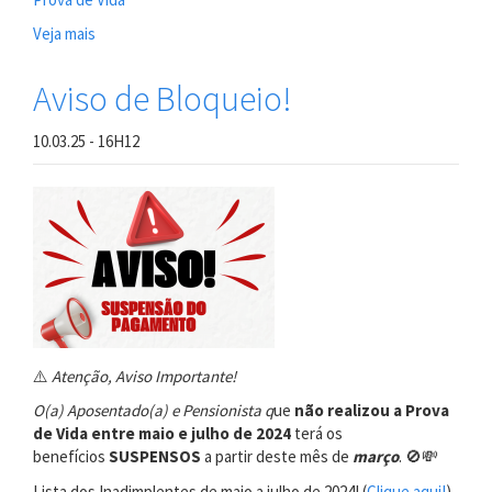
Veja mais
sobre
AVISO
DE
Aviso de Bloqueio!
BLOQUEIO
DE
10.03.25 - 16H12
PAGAMENTO
⚠️
Atenção, Aviso Importante!
O(a) Aposentado(a) e Pensionista q
ue
não realizou a Prova
de Vida entre maio e julho de 2024
terá os
benefícios
SUSPENSOS
a partir deste mês de
março
. 🚫💸
Lista dos Inadimplentes de maio a julho de 2024! (
Clique aqui!
)