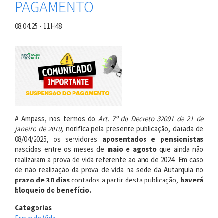
PAGAMENTO
pendentes
com
a
08.04.25 - 11H48
Prova
de
Vida
de
2024
A Ampass, nos termos do
Art. 7º do Decreto 32091 de 21 de
janeiro de 2019
, notifica pela presente publicação, datada de
08/04/2025, os servidores
aposentados e pensionistas
nascidos entre os meses de
maio e agosto
que ainda não
realizaram a prova de vida referente ao ano de 2024. Em caso
de não realização da prova de vida na sede da Autarquia no
prazo de 30 dias
contados a partir desta publicação,
haverá
bloqueio do benefício.
Categorias
Prova de Vida