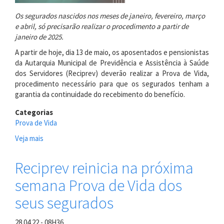
Os segurados nascidos nos meses de janeiro, fevereiro, março
e abril, só precisarão realizar o procedimento a partir de
janeiro de 2025.
A partir de hoje, dia 13 de maio, os aposentados e pensionistas
da Autarquia Municipal de Previdência e Assistência à Saúde
dos Servidores (Reciprev) deverão realizar a Prova de Vida,
procedimento necessário para que os segurados tenham a
garantia da continuidade do recebimento do benefício.
Categorias
Prova de Vida
Veja mais
sobre
Reciprev
retoma
Reciprev reinicia na próxima
Prova
semana Prova de Vida dos
de
Vida
seus segurados
a
partir
28.04.22 - 08H36
de