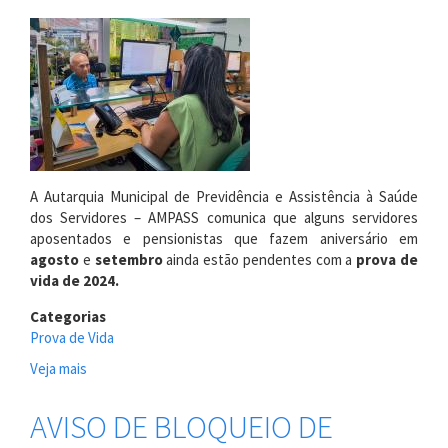
Prova
de
Vida
de
2024
A Autarquia Municipal de Previdência e Assistência à Saúde
dos Servidores – AMPASS comunica que alguns servidores
aposentados e pensionistas que fazem aniversário em
agosto
e
setembro
ainda estão pendentes com a
prova de
vida de 2024.
Categorias
Prova de Vida
Veja mais
sobre
Reciprev
convoca
AVISO DE BLOQUEIO DE
beneficiários