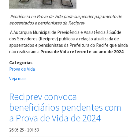
Pendência na Prova de Vida pode suspender pagamento de
aposentados e pensionistas da Reciprev.
A Autarquia Municipal de Previdência e Assistência à Saúde
dos Servidores (Reciprev) publicou a relação atualizada de
aposentados e pensionistas da Prefeitura do Recife que ainda
não realizaram a
Prova de Vida referente ao ano de 2024
.
Categorias
Prova de Vida
Veja mais
sobre
Reciprev
divulga
Reciprev convoca
relação
beneficiários pendentes com
de
beneficiários
a Prova de Vida de 2024
que
não
26.05.25 - 10H53
fizeram
a