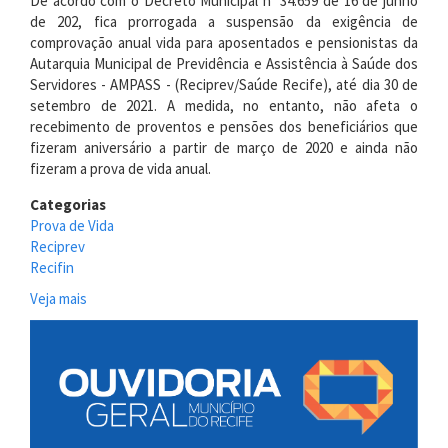
De acordo com o Decreto Municipal nº 34.659 de 16 de junho
de 202, fica prorrogada a suspensão da exigência de
comprovação anual vida para aposentados e pensionistas da
Autarquia Municipal de Previdência e Assistência à Saúde dos
Servidores - AMPASS - (Reciprev/Saúde Recife), até dia 30 de
setembro de 2021. A medida, no entanto, não afeta o
recebimento de proventos e pensões dos beneficiários que
fizeram aniversário a partir de março de 2020 e ainda não
fizeram a prova de vida anual.
Categorias
Prova de Vida
Reciprev
Recifin
Veja mais
sobre
Reciprev
renova
suspensão
de
prova
de
vida