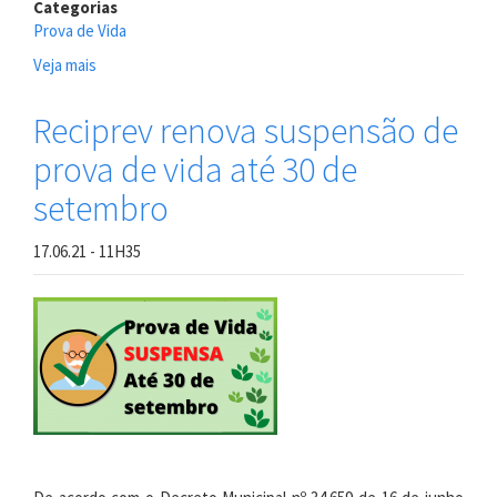
Categorias
Prova de Vida
Veja mais
sobre
Reciprev
reinicia
Reciprev renova suspensão de
na
prova de vida até 30 de
próxima
semana
setembro
Prova
de
17.06.21 - 11H35
Vida
dos
seus
segurados