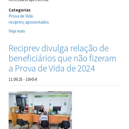
Categorias
Prova de Vida
reciprev; aposentados
Veja mais
sobre
Reciprev
orienta
Reciprev divulga relação de
beneficiários
beneficiários que não fizeram
com
pendências
a Prova de Vida de 2024
na
Prova
11.09.25 - 10H54
de
Vida
de
2026