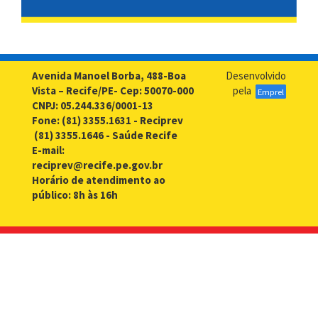
até
30
de
setembro
Avenida Manoel Borba, 488-Boa
Desenvolvido
Vista – Recife/PE- Cep: 50070-000
pela
Emprel
CNPJ: 05.244.336/0001-13
Fone: (81) 3355.1631 - Reciprev
(81) 3355.1646 - Saúde Recife
E-mail:
reciprev@recife.pe.gov.br
Horário de atendimento ao
público: 8h às 16h