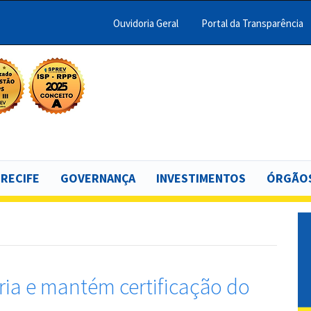
Ouvidoria Geral
Portal da Transparência
Menu
Barra
Topo
scar
PCR
 RECIFE
GOVERNANÇA
INVESTIMENTOS
ÓRGÃOS
ria e mantém certificação do