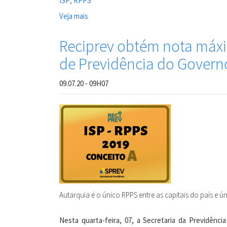
ISP; RPPS
Veja mais
sobre
Reciprev
obtém
Reciprev obtém nota máxi
classificação
de Previdência do Govern
máxima
no
Indicador
09.07.20 - 09H07
de
Situação
Previdenciária
(ISP)
Autarquia é o único RPPS entre as capitais do país e ú
Nesta quarta-feira, 07, a Secretaria da Previdênci