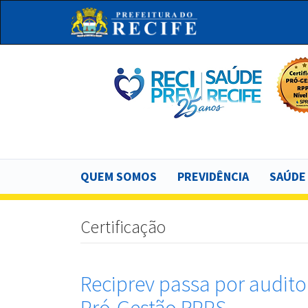
Pular
para
o
conteúdo
principal
Bu
Main
QUEM SOMOS
PREVIDÊNCIA
SAÚDE
navigation
Certificação
Reciprev passa por audito