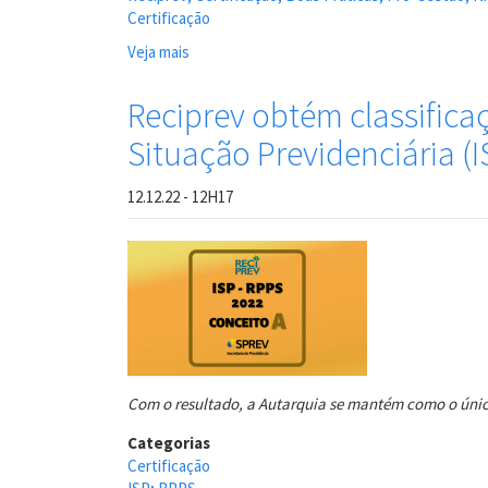
Certificação
Veja mais
sobre
Reciprev
passa
Reciprev obtém classific
por
Situação Previdenciária (I
auditoria
e
mantém
12.12.22 - 12H17
certificação
do
Pró-
Gestão
RPPS
Com o resultado, a Autarquia se mantém como o único 
Categorias
Certificação