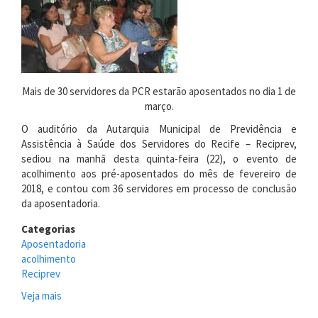
acolhidos
na
Reciprev
Mais de 30 servidores da PCR estarão aposentados no dia 1 de
março.
O auditório da Autarquia Municipal de Previdência e
Assistência à Saúde dos Servidores do Recife – Reciprev,
sediou na manhã desta quinta-feira (22), o evento de
acolhimento aos pré-aposentados do mês de fevereiro de
2018, e contou com 36 servidores em processo de conclusão
da aposentadoria.
Categorias
Aposentadoria
acolhimento
Reciprev
Veja mais
sobre
Reciprev