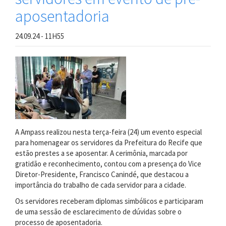
encontro
aposentadoria
de
acolhimento
24.09.24 - 11H55
para
servidores
prestes
a
se
aposentar
A Ampass realizou nesta terça-feira (24) um evento especial
para homenagear os servidores da Prefeitura do Recife que
estão prestes a se aposentar. A cerimônia, marcada por
gratidão e reconhecimento, contou com a presença do Vice
Diretor-Presidente, Francisco Canindé, que destacou a
importância do trabalho de cada servidor para a cidade.
Os servidores receberam diplomas simbólicos e participaram
de uma sessão de esclarecimento de dúvidas sobre o
processo de aposentadoria.