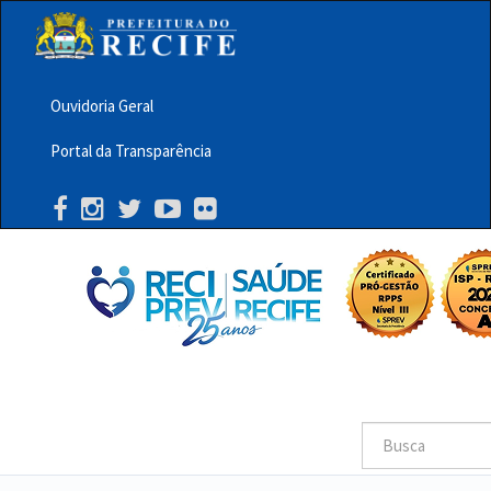
Pular
para
o
conteúdo
principal
Ouvidoria Geral
Menu
Portal da Transparência
Barra
Topo
PCR
Buscar