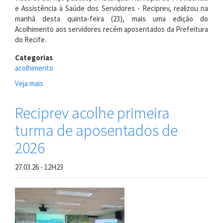
e Assistência à Saúde dos Servidores - Reciprev, realizou na
manhã desta quinta-feira (23), mais uma edição do
Acolhimento aos servidores recém aposentados da Prefeitura
do Recife.
Categorias
acolhimento
Veja mais
sobre
Reciprev
recepciona
Reciprev acolhe primeira
servidores
turma de aposentados de
recém-
aposentados
2026
em
mais
27.03.26 - 12H23
uma
edição
do
Acolhimento