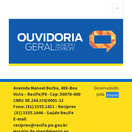
realiza
Paginação
Próxima
››
terceiro
página
evento
de
acolhimento
de
2018
Avenida Manoel Borba, 488-Boa
Desenvolvido
Vista – Recife/PE- Cep: 50070-000
pela
Emprel
CNPJ: 05.244.336/0001-13
Fone: (81) 3355.1631 - Reciprev
(81) 3355.1646 - Saúde Recife
E-mail:
reciprev@recife.pe.gov.br
Horário de atendimento ao