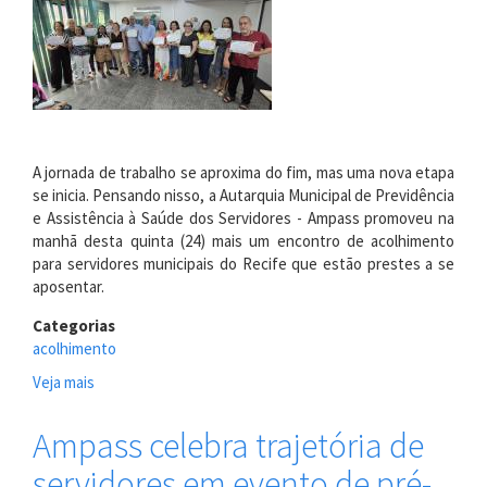
A jornada de trabalho se aproxima do fim, mas uma nova etapa
se inicia. Pensando nisso, a Autarquia Municipal de Previdência
e Assistência à Saúde dos Servidores - Ampass promoveu na
manhã desta quinta (24) mais um encontro de acolhimento
para servidores municipais do Recife que estão prestes a se
aposentar.
Categorias
acolhimento
Veja mais
sobre
Ampass
promove
Ampass celebra trajetória de
mais
servidores em evento de pré-
um