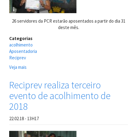
26 servidores da PCR estarão aposentados a partir do dia 31
deste mês.
Categorias
acolhimento
Aposentadoria
Reciprev
Veja mais
sobre
Sevidores
que
Reciprev realiza terceiro
irão
evento de acolhimento de
se
aposentar
2018
no
final
22.02.18 - 13H17
de
maio
são