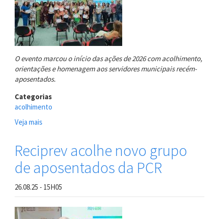
O evento marcou o início das ações de 2026 com acolhimento,
orientações e homenagem aos servidores municipais recém-
aposentados.
Categorias
acolhimento
Veja mais
sobre
Reciprev
acolhe
Reciprev acolhe novo grupo
primeira
de aposentados da PCR
turma
de
aposentados
26.08.25 - 15H05
de
2026