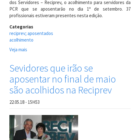
dos Servidores – Reciprev, o acolhimento para servidores da
PCR que se aposentarão no dia 1º de setembro. 37
profissionais estiveram presentes nesta edição.
Categorias
reciprev; aposentados
acolhimento
Veja mais
sobre
Reciprev
promove
Sevidores que irão se
evento
aposentar no final de maio
de
acolhimento
são acolhidos na Reciprev
22.05.18 - 15H53