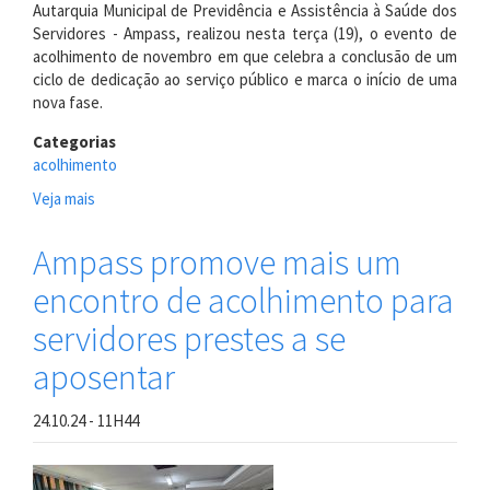
Autarquia Municipal de Previdência e Assistência à Saúde dos
Servidores - Ampass, realizou nesta terça (19), o evento de
acolhimento de novembro em que celebra a conclusão de um
ciclo de dedicação ao serviço público e marca o início de uma
nova fase.
Categorias
acolhimento
Veja mais
sobre
Reciprev
celebra
Ampass promove mais um
conquista
encontro de acolhimento para
de
futuros
servidores prestes a se
aposentados
em
aposentar
evento
de
24.10.24 - 11H44
acolhimento