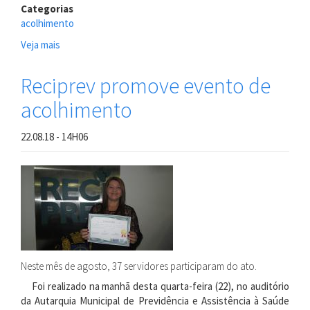
Categorias
acolhimento
Veja mais
sobre
Ampass
acolhe
Reciprev promove evento de
servidores
acolhimento
em
evento
de
22.08.18 - 14H06
pré-
aposentadoria
Neste mês de agosto, 37 servidores participaram do ato.
Foi realizado na manhã desta quarta-feira (22), no auditório
da Autarquia Municipal de Previdência e Assistência à Saúde