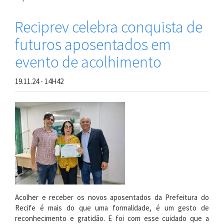
Reciprev
acolhe
Reciprev celebra conquista de
novo
futuros aposentados em
grupo
de
evento de acolhimento
aposentados
da
19.11.24 - 14H42
PCR
Acolher e receber os novos aposentados da Prefeitura do
Recife é mais do que uma formalidade, é um gesto de
reconhecimento e gratidão. E foi com esse cuidado que a