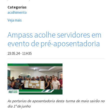
Categorias
acolhimento
Veja mais
sobre
Ampass
celebra
Ampass acolhe servidores em
trajetória
evento de pré-aposentadoria
de
servidores
em
23.05.24 - 11H35
evento
de
pré-
aposentadoria
As portarias de aposentadoria desta turma de maio sairão no
dia 1º de junho