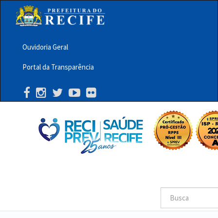
Pular
para
o
conteúdo
principal
Ouvidoria Geral
Menu
Portal da Transparência
Barra
Topo
PCR
Buscar