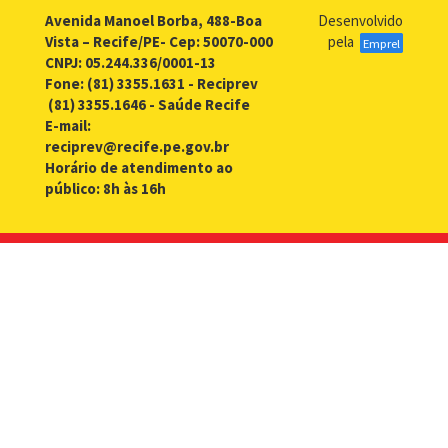
Previdências
Avenida Manoel Borba, 488-Boa
Desenvolvido
Públicas
Vista – Recife/PE- Cep: 50070-000
pela
Emprel
da
CNPJ: 05.244.336/0001-13
APEPP
Fone: (81) 3355.1631 - Reciprev
e
(81) 3355.1646 - Saúde Recife
II
E-mail:
Encontro
reciprev@recife.pe.gov.br
da
Horário de atendimento ao
ANEP
público: 8h às 16h