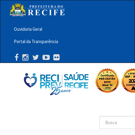
Pular
para
o
conteúdo
principal
Ouvidoria Geral
Menu
Portal da Transparência
Barra
Topo
PCR
Buscar