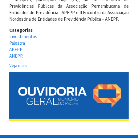
Previdências Públicas da Associação Pernambucana de
Entidades de Previdência - APEPP e II Encontro da Associação
Nordestina de Entidades de Previdência Pública – ANEPP.
Categorias
Investimentos
Palestra
APEPP
ANEPP.
Veja mais
sobre
Gerente
de
investimento
da
Reciprev
ministra
palestra
no
XIII
Encontro
de